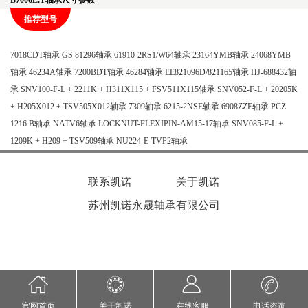
B7006E.T轴承尺寸参数
推荐型号
7018CDT轴承
GS 81296轴承
61910-2RS1/W64轴承
23164YMB轴承
24068YMB
轴承
46234A轴承
7200BDT轴承
46284轴承
EE821096D/821165轴承
HJ-688432轴
承
SNV100-F-L + 2211K + H311X115 + FSV511X115轴承
SNV052-F-L + 20205K
+ H205X012 + TSV505X012轴承
7309轴承
6215-2NSE轴承
6908ZZE轴承
PCZ
1216 B轴承
NATV6轴承
LOCKNUT-FLEXIPIN-AM15-17轴承
SNV085-F-L +
1209K + H209 + TSV509轴承
NU224-E-TVP2轴承
联系凯诺
关于凯诺
苏州凯诺永晟轴承有限公司
官网首页
关于凯诺
在线客服
电话咨询