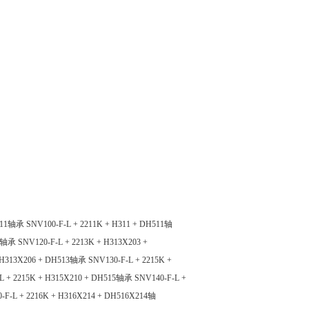
H511轴承
SNV100-F-L + 2211K + H311 + DH511轴
12轴承
SNV120-F-L + 2213K + H313X203 +
+ H313X206 + DH513轴承
SNV130-F-L + 2215K +
L + 2215K + H315X210 + DH515轴承
SNV140-F-L +
-F-L + 2216K + H316X214 + DH516X214轴