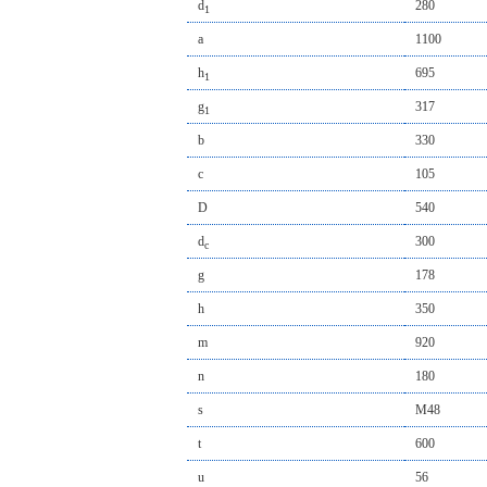
d
280
1
a
1100
h
695
1
g
317
1
b
330
c
105
D
540
d
300
c
g
178
h
350
m
920
n
180
s
M48
t
600
u
56