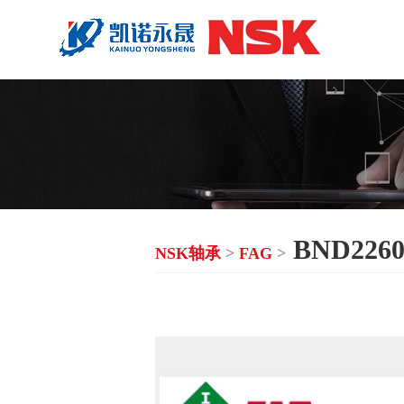
BND2260
NSK轴承
>
FAG
>