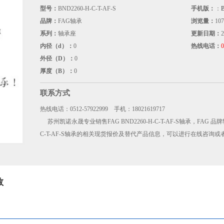
型号：
BND2260-H-C-T-AF-S
手机版：
：
品牌：
FAG轴承
浏览量：
107
系列：
轴承座
更新日期：
2
内径（d）：
0
热线电话：
0
外径（D）：
0
厚度（B）：
0
联系方式
热线电话：0512-57922999 手机：18021619717
苏州凯诺永晟专业销售FAG BND2260-H-C-T-AF-S轴承，FAG 品牌轴
C-T-AF-S轴承的相关现货报价及替代产品信息，可以进行在线咨询
数