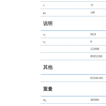
v
75
g
149
4
说明
s
M24
2
s
8
2
22260K
BND2260
其他
H3160-HG
重量
m
485000
1