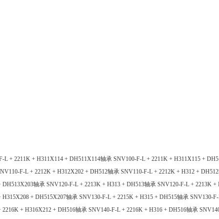
F-L + 2211K + H311X114 + DH511X114轴承
SNV100-F-L + 2211K + H311X115 + D
NV110-F-L + 2212K + H312X202 + DH512轴承
SNV110-F-L + 2212K + H312 + DH5
4 + DH513X203轴承
SNV120-F-L + 2213K + H313 + DH513轴承
SNV120-F-L + 2213K 
 + H315X208 + DH515X207轴承
SNV130-F-L + 2215K + H315 + DH515轴承
SNV130-F-
+ 2216K + H316X212 + DH516轴承
SNV140-F-L + 2216K + H316 + DH516轴承
SNV140