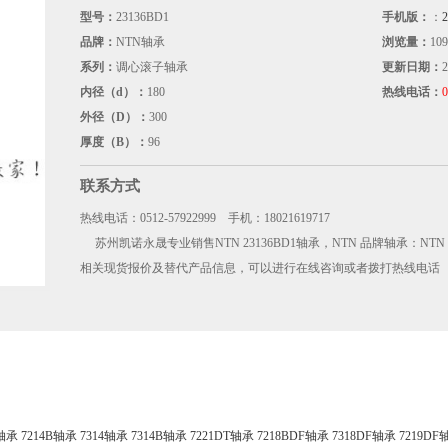
型号：
23136BD1
手机版：
：
品牌：
NTN轴承
浏览量：
109
系列：
调心滚子轴承
更新日期：
2
内径（d）：
180
热线电话：
0
外径（D）：
300
厚度（B）：
96
联系方式
热线电话：0512-57922999 手机：18021619717
苏州凯诺永晟专业销售NTN 23136BD1轴承，NTN 品牌轴承：NTN 
相关现货报价及替代产品信息，可以进行在线咨询或者拨打热线电话 
4轴承
7214B轴承
7314轴承
7314B轴承
7221DT轴承
7218BDF轴承
7318DF轴承
7219DF