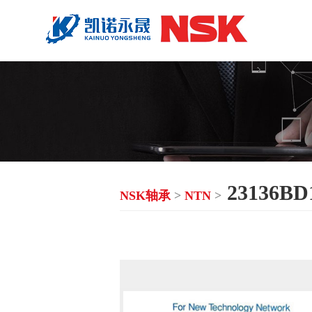
23136B
NSK轴承
>
NTN
>