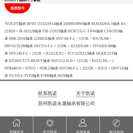
2211KTV轴承尺寸参数
推荐型号
7015CDT轴承
BFSD 353322/HA4轴承
2MM9109WI轴承
RLM202816-1轴承
HJ-
223020 + IR-182220轴承
FIR-152025轴承
HCB7232-C-T-P4S轴承
CSXC055轴
承
6906-2NSE轴承
22206CK轴承
SNV160-F-L + 1315K + H315X208 +
DHV615X208轴承
SNV215-F-L + 2320K + H2320X308 + TSV620X308轴
承
SNV240-F-L + 2322K + H2322X312 + TCV522X312轴承
SILKB 22 F轴
承
HYDNUT175-HEAVY轴承
SNS3152-H-D + 23152K + H3152-HG + 2
NFR440/10 + NTS52 + NDK52轴承
SNV290-F-L + 22232K + H3132 + DHV532轴
承
NU310-E-TVP2轴承
87490轴承
60/28轴承
联系凯诺
关于凯诺
苏州凯诺永晟轴承有限公司
官网首页
关于凯诺
在线客服
电话咨询